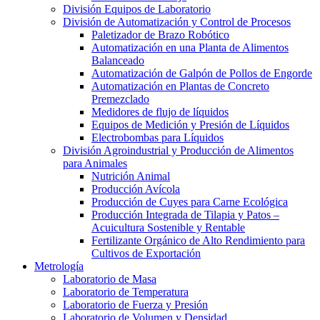
División Equipos de Laboratorio
División de Automatización y Control de Procesos
Paletizador de Brazo Robótico
Automatización en una Planta de Alimentos
Balanceado
Automatización de Galpón de Pollos de Engorde
Automatización en Plantas de Concreto
Premezclado
Medidores de flujo de líquidos
Equipos de Medición y Presión de Líquidos
Electrobombas para Líquidos
División Agroindustrial y Producción de Alimentos
para Animales
Nutrición Animal
Producción Avícola
Producción de Cuyes para Carne Ecológica
Producción Integrada de Tilapia y Patos –
Acuicultura Sostenible y Rentable
Fertilizante Orgánico de Alto Rendimiento para
Cultivos de Exportación
Metrología
Laboratorio de Masa
Laboratorio de Temperatura
Laboratorio de Fuerza y Presión
Laboratorio de Volumen y Densidad