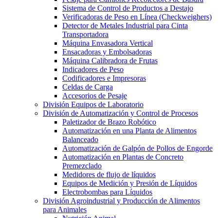
Sistema de Control de Productos a Destajo
Verificadoras de Peso en Línea (Checkweighers)
Detector de Metales Industrial para Cinta
Transportadora
Máquina Envasadora Vertical
Ensacadoras y Embolsadoras
Máquina Calibradora de Frutas
Indicadores de Peso
Codificadores e Impresoras
Celdas de Carga
Accesorios de Pesaje
División Equipos de Laboratorio
División de Automatización y Control de Procesos
Paletizador de Brazo Robótico
Automatización en una Planta de Alimentos
Balanceado
Automatización de Galpón de Pollos de Engorde
Automatización en Plantas de Concreto
Premezclado
Medidores de flujo de líquidos
Equipos de Medición y Presión de Líquidos
Electrobombas para Líquidos
División Agroindustrial y Producción de Alimentos
para Animales