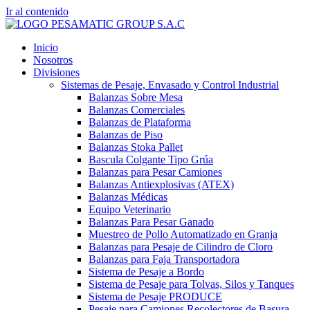
Ir al contenido
Inicio
Nosotros
Divisiones
Sistemas de Pesaje, Envasado y Control Industrial
Balanzas Sobre Mesa
Balanzas Comerciales
Balanzas de Plataforma
Balanzas de Piso
Balanzas Stoka Pallet
Bascula Colgante Tipo Grúa
Balanzas para Pesar Camiones
Balanzas Antiexplosivas (ATEX)
Balanzas Médicas
Equipo Veterinario
Balanzas Para Pesar Ganado
Muestreo de Pollo Automatizado en Granja
Balanzas para Pesaje de Cilindro de Cloro
Balanzas para Faja Transportadora
Sistema de Pesaje a Bordo
Sistema de Pesaje para Tolvas, Silos y Tanques
Sistema de Pesaje PRODUCE
Pesaje para Camiones Recolectores de Basura